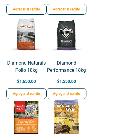
Agregar al carrito
Agregar al carrito
Diamond Naturals
Diamond
Pollo 18kg
Performance 18kg
Precio
Precio
$1,650.00
$1,550.00
Agregar al carrito
Agregar al carrito