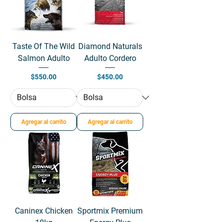
Taste Of The Wild
Diamond Naturals
Salmon Adulto
Adulto Cordero
Precio
Precio
$550.00
$450.00
Agregar al carrito
Agregar al carrito
Caninex Chicken
Sportmix Premium