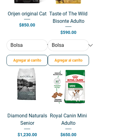
Orijen original Cat
Taste of The Wild
Bisonte Adulto
Precio
$850.00
Precio
$590.00
Agregar al carrito
Agregar al carrito
Diamond Naturals
Royal Canin Mini
Senior
Adulto
Precio
Precio
$1,230.00
$650.00