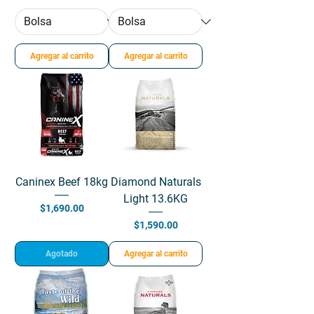
Agregar al carrito
Agregar al carrito
Caninex Beef 18kg
Diamond Naturals
Light 13.6KG
Precio
$1,690.00
Precio
$1,590.00
Agotado
Agregar al carrito