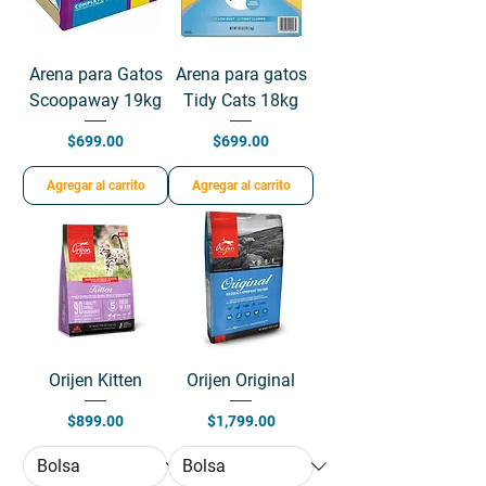
Arena para Gatos
Arena para gatos
Scoopaway 19kg
Tidy Cats 18kg
Precio
Precio
$699.00
$699.00
Agregar al carrito
Agregar al carrito
Orijen Kitten
Orijen Original
Precio
Precio
$899.00
$1,799.00