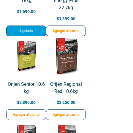
18kg
Energy Plus
22.7kg
Precio
$1,690.00
Precio
$1,399.00
Agotado
Agregar al carrito
Orijen Senior 10.6
Orijen Regional
kg
Red 10.6kg
Precio
Precio
$2,890.00
$3,250.00
Agregar al carrito
Agregar al carrito