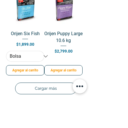
Orijen Six Fish
Orijen Puppy Large
10.6 kg
Precio
$1,899.00
Precio
$2,799.00
Agregar al carrito
Agregar al carrito
Cargar más
Familia Croqueteando